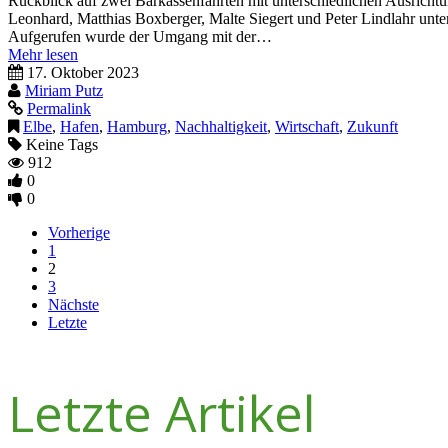
Rückblick auf zwei Barkassenfahrten mit unterschiedlichen Ausric
Leonhard, Matthias Boxberger, Malte Siegert und Peter Lindlahr unter
Aufgerufen wurde der Umgang mit der…
Mehr lesen
17. Oktober 2023
Miriam Putz
Permalink
Elbe
,
Hafen
,
Hamburg
,
Nachhaltigkeit
,
Wirtschaft
,
Zukunft
Keine Tags
912
0
0
Vorherige
1
2
3
Nächste
Letzte
Letzte Artikel