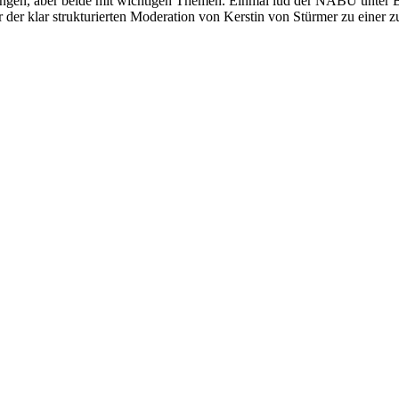
htungen, aber beide mit wichtigen Themen. Einmal lud der NABU unt
 der klar strukturierten Moderation von Kerstin von Stürmer zu einer z