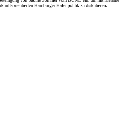
er Beteiligung von Sabine Sommer vom BUND ein, um mit Melanie
ukunftsorientierten Hamburger Hafenpolitik zu diskutieren.