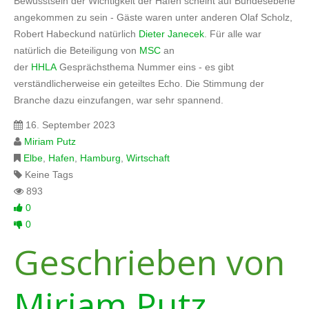
Bewusstsein der Wichtigkeit der Häfen scheint auf Bundesebene
angekommen zu sein - Gäste waren unter anderen Olaf Scholz,
Robert Habeckund natürlich
Dieter Janecek
. Für alle war
natürlich die Beteiligung von
MSC
an
der
HHLA
Gesprächsthema Nummer eins - es gibt
verständlicherweise ein geteiltes Echo. Die Stimmung der
Branche dazu einzufangen, war sehr spannend.
16. September 2023
Miriam Putz
Elbe
,
Hafen
,
Hamburg
,
Wirtschaft
Keine Tags
893
0
0
Geschrieben von
Miriam Putz