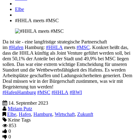
Elbe
#HHLA meets #MSC
Da ist sie - eine langfristige strategische Partnerschaft
im
#Hafen
Hamburg:
#HHLA
meets
#MSC
. Konkret heißt das,
dass die HHLA künftig als Joint Venture geführt werden soll, bei
dem 50,1% der Anteile bei der Stadt und 49,9% bei MSC liegen
sollen. Das war eine extrem wichtige Entscheidung für unseren
Standort und die Wettbewerbsfähigkeit des Hafens. Es werden
Arbeitsplätze geschaffen und Ladungssicherheiten generiert. Dem
Deal müssen wir in der Bürgerschaft zustimmen, was wir mit
Begeisterung tun werden!
#HafenHamburg
#MSC
#HHLA
#BWI
14. September 2023
Miriam Putz
Elbe
,
Hafen
,
Hamburg
,
Wirtschaft
,
Zukunft
Keine Tags
853
0
0