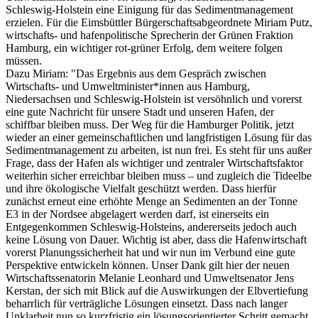
Schleswig-Holstein eine Einigung für das Sedimentmanagement
erzielen. Für die Eimsbüttler Bürgerschaftsabgeordnete Miriam Putz,
wirtschafts- und hafenpolitische Sprecherin der Grünen Fraktion
Hamburg, ein wichtiger rot-grüner Erfolg, dem weitere folgen
müssen.
Dazu Miriam: "Das Ergebnis aus dem Gespräch zwischen
Wirtschafts- und Umweltminister*innen aus Hamburg,
Niedersachsen und Schleswig-Holstein ist versöhnlich und vorerst
eine gute Nachricht für unsere Stadt und unseren Hafen, der
schiffbar bleiben muss. Der Weg für die Hamburger Politik, jetzt
wieder an einer gemeinschaftlichen und langfristigen Lösung für das
Sedimentmanagement zu arbeiten, ist nun frei. Es steht für uns außer
Frage, dass der Hafen als wichtiger und zentraler Wirtschaftsfaktor
weiterhin sicher erreichbar bleiben muss – und zugleich die Tideelbe
und ihre ökologische Vielfalt geschützt werden. Dass hierfür
zunächst erneut eine erhöhte Menge an Sedimenten an der Tonne
E3 in der Nordsee abgelagert werden darf, ist einerseits ein
Entgegenkommen Schleswig-Holsteins, andererseits jedoch auch
keine Lösung von Dauer. Wichtig ist aber, dass die Hafenwirtschaft
vorerst Planungssicherheit hat und wir nun im Verbund eine gute
Perspektive entwickeln können. Unser Dank gilt hier der neuen
Wirtschaftssenatorin Melanie Leonhard und Umweltsenator Jens
Kerstan, der sich mit Blick auf die Auswirkungen der Elbvertiefung
beharrlich für verträgliche Lösungen einsetzt. Dass nach langer
Unklarheit nun so kurzfristig ein lösungsorientierter Schritt gemacht